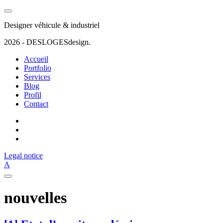
Designer véhicule & industriel
2026 - DESLOGESdesign.
Accueil
Portfolio
Services
Blog
Profil
Contact
linkedin
behance
Fckr
Legal notice
A
nouvelles